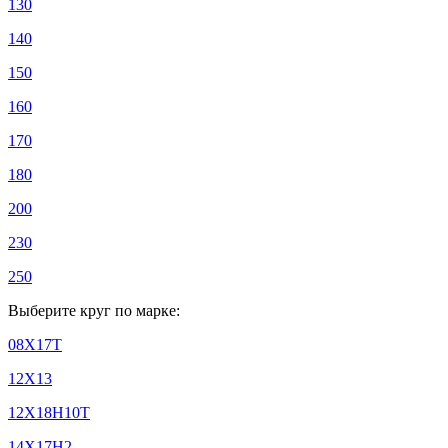
130
140
150
160
170
180
200
230
250
Выберите круг по марке:
08Х17Т
12Х13
12Х18Н10Т
14Х17Н2