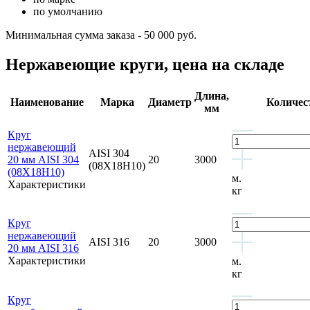
по умолчанию
Минимальная сумма заказа - 50 000 руб.
Нержавеющие круги, цена на складе
Длина,
Наименование
Марка
Диаметр
Количес
мм
Круг
нержавеющий
AISI 304
20 мм AISI 304
20
3000
(08Х18Н10)
(08Х18Н10)
м.
Характеристики
кг
Круг
нержавеющий
AISI 316
20
3000
20 мм AISI 316
Характеристики
м.
кг
Круг