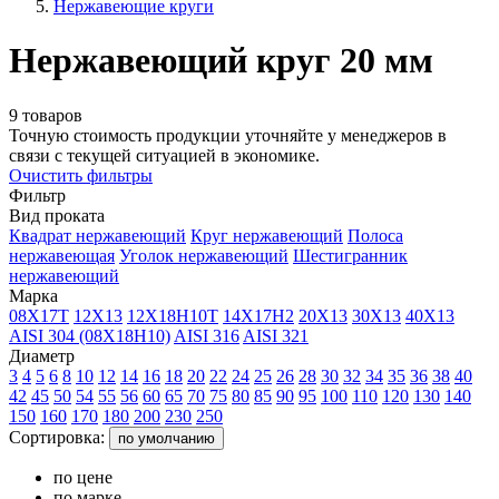
Нержавеющие круги
Нержавеющий круг 20 мм
9 товаров
Точную стоимость продукции уточняйте у менеджеров в
связи с текущей ситуацией в экономике.
Очистить фильтры
Фильтр
Вид проката
Квадрат нержавеющий
Круг нержавеющий
Полоса
нержавеющая
Уголок нержавеющий
Шестигранник
нержавеющий
Марка
08Х17Т
12Х13
12Х18Н10Т
14Х17Н2
20Х13
30Х13
40Х13
AISI 304 (08Х18Н10)
AISI 316
AISI 321
Диаметр
3
4
5
6
8
10
12
14
16
18
20
22
24
25
26
28
30
32
34
35
36
38
40
42
45
50
54
55
56
60
65
70
75
80
85
90
95
100
110
120
130
140
150
160
170
180
200
230
250
Сортировка:
по умолчанию
по цене
по марке