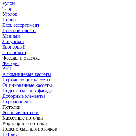
Рулон
Тавр
Уголок
Полоса
Весь ассортимент
Цветной прокат
Медный
Латунный
Бронзовый
Титановый
Фасады и отделка
Фасады
АКП
Алюминиевые кассеты
Нержавеющие кассеты
Оцинкованные кассеты
Подсистемы для фасадов
Доборные элементы
Перфопанели
Потолки
Реечные потолки
Кассетные потолки
Коридорные потолки
Подсистемы для потолков
ПВ лист