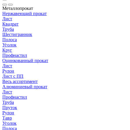
Металлопрокат
Нержавеющий прокат
Лист
Квадрат
Труба
Шестигранник
Полоса
Уголок
Круг
Профнастил
Оцинкованный прокат
Лист
Рулон
Лист с ПП
Весь ассортимент
Алюминиевый прокат
Лист
Профнастил
Труба
Пруток
Рулон
Тавр
Уголок
Полоса