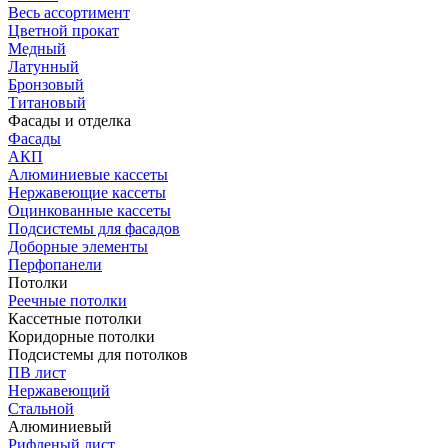
Весь ассортимент
Цветной прокат
Медный
Латунный
Бронзовый
Титановый
Фасады и отделка
Фасады
АКП
Алюминиевые кассеты
Нержавеющие кассеты
Оцинкованные кассеты
Подсистемы для фасадов
Доборные элементы
Перфопанели
Потолки
Реечные потолки
Кассетные потолки
Коридорные потолки
Подсистемы для потолков
ПВ лист
Нержавеющий
Стальной
Алюминиевый
Рифленый лист