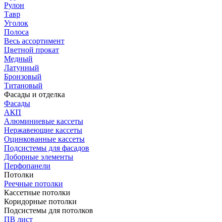
Рулон
Тавр
Уголок
Полоса
Весь ассортимент
Цветной прокат
Медный
Латунный
Бронзовый
Титановый
Фасады и отделка
Фасады
АКП
Алюминиевые кассеты
Нержавеющие кассеты
Оцинкованные кассеты
Подсистемы для фасадов
Доборные элементы
Перфопанели
Потолки
Реечные потолки
Кассетные потолки
Коридорные потолки
Подсистемы для потолков
ПВ лист