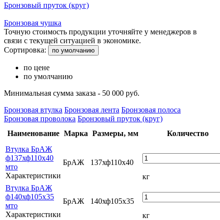
Бронзовый пруток (круг)
Бронзовая чушка
Точную стоимость продукции уточняйте у менеджеров в
связи с текущей ситуацией в экономике.
Сортировка:
по умолчанию
по цене
по умолчанию
Минимальная сумма заказа - 50 000 руб.
Бронзовая втулка
Бронзовая лента
Бронзовая полоса
Бронзовая проволока
Бронзовый пруток (круг)
Наименование
Марка
Размеры, мм
Количество
Втулка БрАЖ
ф137хф110х40
БрАЖ
137хф110х40
мто
Характеристики
кг
Втулка БрАЖ
ф140хф105х35
БрАЖ
140хф105х35
мто
Характеристики
кг