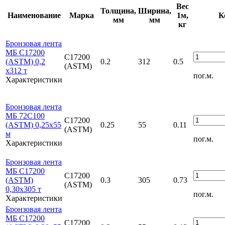
Вес
Толщина,
Ширина,
Наименование
Марка
1м,
К
мм
мм
кг
Бронзовая лента
МБ С17200
С17200
(ASTM) 0,2
0.2
312
0.5
(ASTM)
х312 т
пог.м.
Характеристики
Бронзовая лента
МБ 72С100
С17200
(ASTM) 0,25х55
0.25
55
0.11
(ASTM)
м
пог.м.
Характеристики
Бронзовая лента
МБ С17200
С17200
(ASTM)
0.3
305
0.73
(ASTM)
0,30х305 т
пог.м.
Характеристики
Бронзовая лента
МБ С17200
С17200