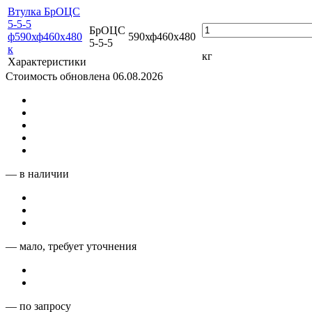
Втулка БрОЦС
5-5-5
БрОЦС
ф590хф460х480
590хф460х480
5-5-5
к
кг
Характеристики
Стоимость обновлена 06.08.2026
— в наличии
— мало, требует уточнения
— по запросу