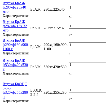
Втулка БрАЖ
ф280хф225х40
БрАЖ
280хф225х40
мто
Характеристики
кг
Втулка БрАЖ
ф282хф215х 32
БрАЖ
282хф215х32
мто
Характеристики
кг
Втулка БрАЖ
ф290хф160х900-
290хф160х900-
БрАЖ
1100 к
1100
Характеристики
кг
Втулка БрАЖ
ф530хф420х530
БрАЖ
530хф420х530
к
Характеристики
кг
Втулка БрОЦС
5-5-5
БрОЦС
ф320хф255х280
320хф255х280
5-5-5
ц
кг
Характеристики