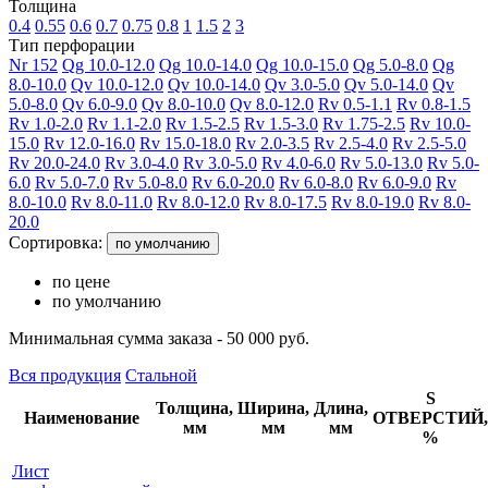
Толщина
0.4
0.55
0.6
0.7
0.75
0.8
1
1.5
2
3
Тип перфорации
Nr 152
Qg 10.0-12.0
Qg 10.0-14.0
Qg 10.0-15.0
Qg 5.0-8.0
Qg
8.0-10.0
Qv 10.0-12.0
Qv 10.0-14.0
Qv 3.0-5.0
Qv 5.0-14.0
Qv
5.0-8.0
Qv 6.0-9.0
Qv 8.0-10.0
Qv 8.0-12.0
Rv 0.5-1.1
Rv 0.8-1.5
Rv 1.0-2.0
Rv 1.1-2.0
Rv 1.5-2.5
Rv 1.5-3.0
Rv 1.75-2.5
Rv 10.0-
15.0
Rv 12.0-16.0
Rv 15.0-18.0
Rv 2.0-3.5
Rv 2.5-4.0
Rv 2.5-5.0
Rv 20.0-24.0
Rv 3.0-4.0
Rv 3.0-5.0
Rv 4.0-6.0
Rv 5.0-13.0
Rv 5.0-
6.0
Rv 5.0-7.0
Rv 5.0-8.0
Rv 6.0-20.0
Rv 6.0-8.0
Rv 6.0-9.0
Rv
8.0-10.0
Rv 8.0-11.0
Rv 8.0-12.0
Rv 8.0-17.5
Rv 8.0-19.0
Rv 8.0-
20.0
Сортировка:
по умолчанию
по цене
по умолчанию
Минимальная сумма заказа - 50 000 руб.
Вся продукция
Стальной
S
Толщина,
Ширина,
Длина,
Наименование
ОТВЕРСТИЙ,
мм
мм
мм
%
Лист