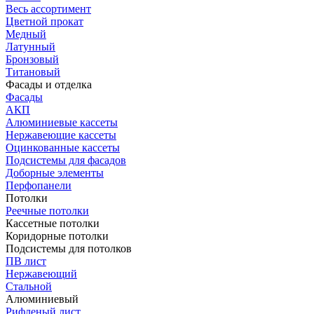
Весь ассортимент
Цветной прокат
Медный
Латунный
Бронзовый
Титановый
Фасады и отделка
Фасады
АКП
Алюминиевые кассеты
Нержавеющие кассеты
Оцинкованные кассеты
Подсистемы для фасадов
Доборные элементы
Перфопанели
Потолки
Реечные потолки
Кассетные потолки
Коридорные потолки
Подсистемы для потолков
ПВ лист
Нержавеющий
Стальной
Алюминиевый
Рифленый лист