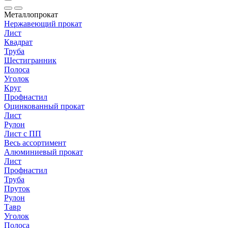
Металлопрокат
Нержавеющий прокат
Лист
Квадрат
Труба
Шестигранник
Полоса
Уголок
Круг
Профнастил
Оцинкованный прокат
Лист
Рулон
Лист с ПП
Весь ассортимент
Алюминиевый прокат
Лист
Профнастил
Труба
Пруток
Рулон
Тавр
Уголок
Полоса