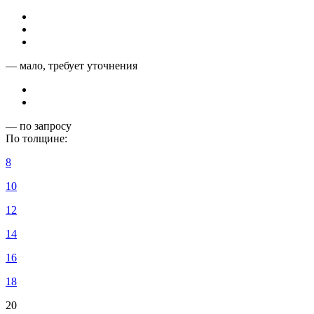
— мало, требует уточнения
— по запросу
По толщине:
8
10
12
14
16
18
20