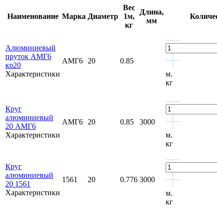
Вес
Длина,
Наименование
Марка
Диаметр
1м,
Количе
мм
кг
Алюминиевый
пруток АМГ6
АМГ6
20
0.85
кр20
Характеристики
м.
кг
Круг
алюминиевый
АМГ6
20
0.85
3000
20 АМГ6
Характеристики
м.
кг
Круг
алюминиевый
1561
20
0.776
3000
20 1561
Характеристики
м.
кг