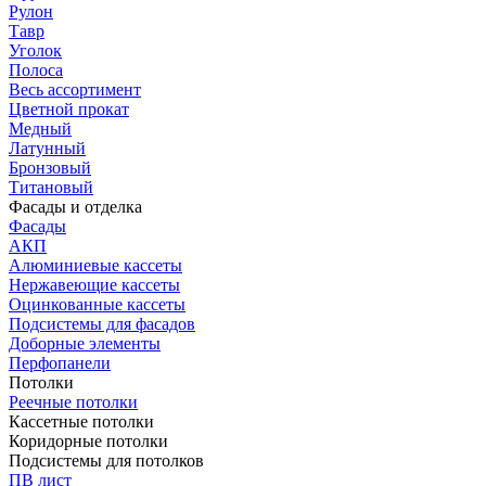
Рулон
Тавр
Уголок
Полоса
Весь ассортимент
Цветной прокат
Медный
Латунный
Бронзовый
Титановый
Фасады и отделка
Фасады
АКП
Алюминиевые кассеты
Нержавеющие кассеты
Оцинкованные кассеты
Подсистемы для фасадов
Доборные элементы
Перфопанели
Потолки
Реечные потолки
Кассетные потолки
Коридорные потолки
Подсистемы для потолков
ПВ лист