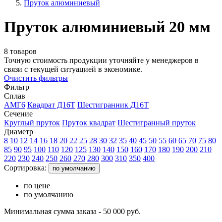
Пруток алюминиевый
Пруток алюминиевый 20 мм
8 товаров
Точную стоимость продукции уточняйте у менеджеров в
связи с текущей ситуацией в экономике.
Очистить фильтры
Фильтр
Сплав
АМГ6
Квадрат Д16Т
Шестигранник Д16Т
Сечение
Круглый пруток
Пруток квадрат
Шестигранный пруток
Диаметр
8
10
12
14
16
18
20
22
25
28
30
32
35
40
45
50
55
60
65
70
75
80
85
90
95
100
110
120
125
130
140
150
160
170
180
190
200
210
220
230
240
250
260
270
280
300
310
350
400
Сортировка:
по умолчанию
по цене
по умолчанию
Минимальная сумма заказа - 50 000 руб.